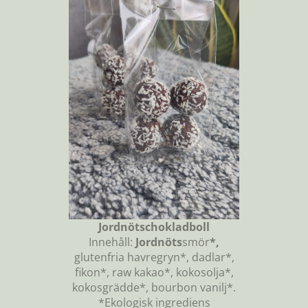
Jordnötschokladboll
Innehåll:
Jordnöts
smör
*,
glutenfria havregryn*, dadlar*,
fikon*, raw kakao*, kokosolja*,
kokosgrädde*, bourbon vanilj*.
*Ekologisk ingrediens