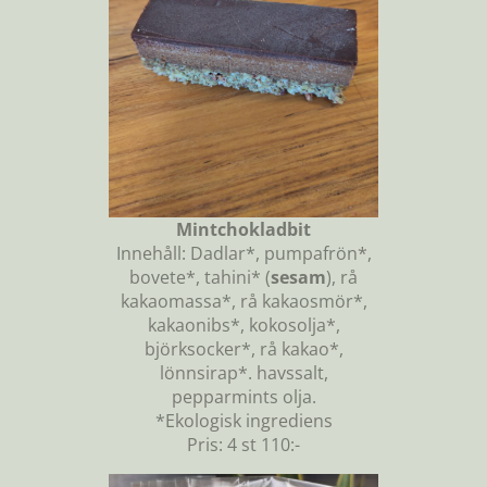
Mintchokladbit
Innehåll: Dadlar*, pumpafrön*,
bovete*, tahini* (
sesam
), rå
kakaomassa*, rå kakaosmör*,
kakaonibs*, kokosolja*,
björksocker*, rå kakao*,
lönnsirap*. havssalt,
pepparmints olja.
*Ekologisk ingrediens
Pris: 4 st 110:-