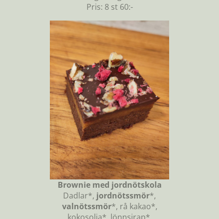
Pris: 8 st 60:-
Brownie med jordnötskola
Dadlar*,
jordnötssmör
*,
valnötssmör
*, rå kakao*,
kokosolja*, lönnsirap*,